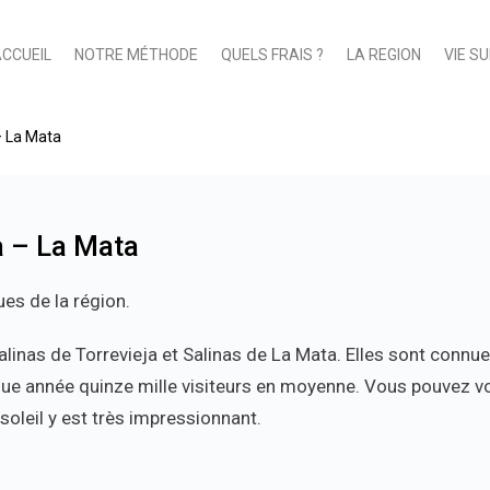
CCUEIL
NOTRE MÉTHODE
QUELS FRAIS ?
LA REGION
VIE S
– La Mata
a – La Mata
ues de la région.
linas de Torrevieja et Salinas de La Mata. Elles sont connue
ue année quinze mille visiteurs en moyenne. Vous pouvez vo
soleil y est très impressionnant.