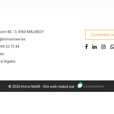
ont 4B / 3, 4960 MALMEDY
Contactez n
o@immomawi.be
499 22 72 44
vée
ns légales
© 2026 Immo MaWi - Site web réalisé par