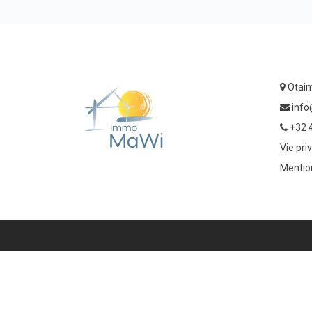
Otaim
inf
+32 
Vie pri
Mentio